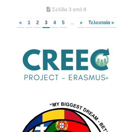
Σελίδα 3 από 8
«
1
2
3
4
5
...
»
Τελευταία »