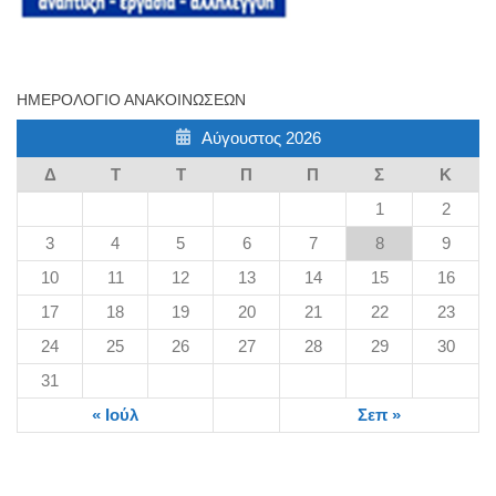
ΗΜΕΡΟΛΌΓΙΟ ΑΝΑΚΟΙΝΏΣΕΩΝ
Αύγουστος 2026
Δ
Τ
Τ
Π
Π
Σ
Κ
1
2
3
4
5
6
7
8
9
10
11
12
13
14
15
16
17
18
19
20
21
22
23
24
25
26
27
28
29
30
31
« Ιούλ
Σεπ »