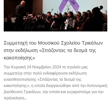
Συμμετοχή του Μουσικού Σχολείου Τρικάλων
στην εκδήλωση «Σπάζοντας τα δεσμά της
κακοποίησης»
Την Κυριακή 24 Νοεμβρίου 2024 το σχολείο μας
συμμετείχε στην πολύ ενδιαφέρουσα εκδήλωση
ευαισθητοποίησης «Σπάζοντας τα δεσμά της
κακοποίησης», η οποία διοργανώθηκε από την Αστυνομική
Διεύθυνση Τρικάλων, την οποία και ευχαριστούμε για την
πρόσκληση...