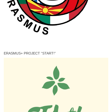
ERASMUS+ PROJECT “START!”