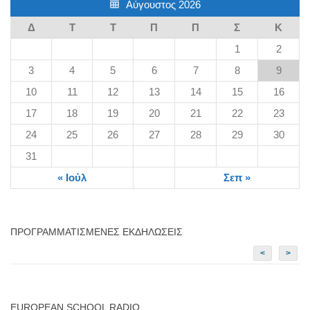
Αύγουστος 2026
Δ
Τ
Τ
Π
Π
Σ
Κ
1
2
3
4
5
6
7
8
9
10
11
12
13
14
15
16
17
18
19
20
21
22
23
24
25
26
27
28
29
30
31
« Ιούλ
Σεπ »
ΠΡΟΓΡΑΜΜΑΤΙΣΜΈΝΕΣ ΕΚΔΗΛΏΣΕΙΣ
<
>
EUROPEAN SCHOOL RADIO