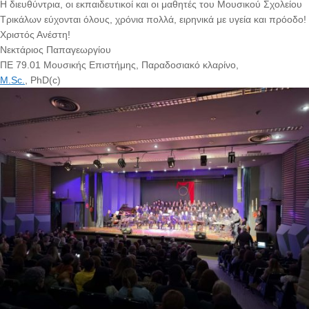
Η διευθύντρια, οι εκπαιδευτικοί και οι μαθητές του Μουσικού Σχολείου
Τρικάλων εύχονται όλους, χρόνια πολλά, ειρηνικά με υγεία και πρόοδο!
Χριστός Ανέστη!
Νεκτάριος Παπαγεωργίου
ΠΕ 79.01 Μουσικής Επιστήμης, Παραδοσιακό κλαρίνο,
M.Sc.
, PhD(c)