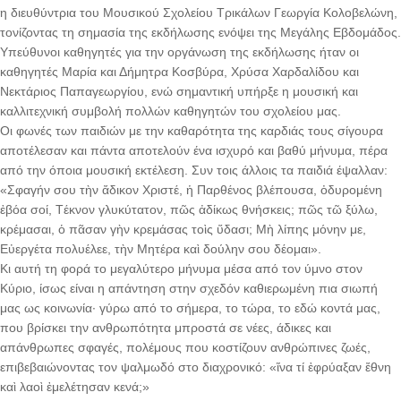
η διευθύντρια του Μουσικού Σχολείου Τρικάλων Γεωργία Κολοβελώνη,
τονίζοντας τη σημασία της εκδήλωσης ενόψει της Μεγάλης Εβδομάδος.
Υπεύθυνοι καθηγητές για την οργάνωση της εκδήλωσης ήταν οι
καθηγητές Μαρία και Δήμητρα Κοσβύρα, Χρύσα Χαρδαλίδου και
Νεκτάριος Παπαγεωργίου, ενώ σημαντική υπήρξε η μουσική και
καλλιτεχνική συμβολή πολλών καθηγητών του σχολείου μας.
Οι φωνές των παιδιών με την καθαρότητα της καρδιάς τους σίγουρα
αποτέλεσαν και πάντα αποτελούν ένα ισχυρό και βαθύ μήνυμα, πέρα
από την όποια μουσική εκτέλεση. Συν τοις άλλοις τα παιδιά έψαλλαν:
«Σφαγήν σου τὴν ἄδικον Χριστέ, ἡ Παρθένος βλέπουσα, ὀδυρομένη
ἐβόα σοί, Τέκνον γλυκύτατον, πῶς ἀδίκως θνήσκεις; πῶς τῶ ξύλω,
κρέμασαι, ὁ πᾶσαν γὴν κρεμάσας τοὶς ὕδασι; Μὴ λίπης μόνην με,
Εὐεργέτα πολυέλεε, τὴν Μητέρα καὶ δούλην σου δέομαι».
Κι αυτή τη φορά το μεγαλύτερο μήνυμα μέσα από τον ύμνο στον
Κύριο, ίσως είναι η απάντηση στην σχεδόν καθιερωμένη πια σιωπή
μας ως κοινωνία∙ γύρω από το σήμερα, το τώρα, το εδώ κοντά μας,
που βρίσκει την ανθρωπότητα μπροστά σε νέες, άδικες και
απάνθρωπες σφαγές, πολέμους που κοστίζουν ανθρώπινες ζωές,
επιβεβαιώνοντας τον ψαλμωδό στο διαχρονικό: «ἵνα τί ἐφρύαξαν ἔθνη
καὶ λαοὶ ἐμελέτησαν κενά;»