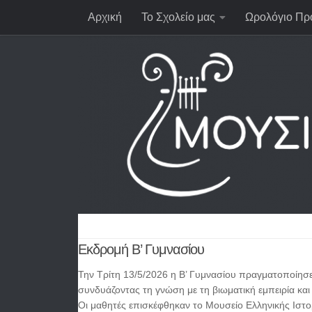
Αρχική
Το Σχολείο μας
Ωρολόγιο Πρ
Εκδρομή Β’ Γυμνασίου
Την Τρίτη 13/5/2026 η Β’ Γυμνασίου πραγματοποίησε
συνδυάζοντας τη γνώση με τη βιωματική εμπειρία και 
Οι μαθητές επισκέφθηκαν το Μουσείο Ελληνικής Ιστ