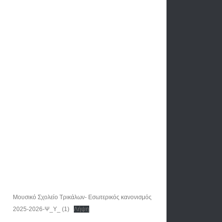
Μουσικό Σχολείο Τρικάλων- Εσωτερικός κανονισμός
2025-2026-Ψ_Υ_ (1)
Λήψη