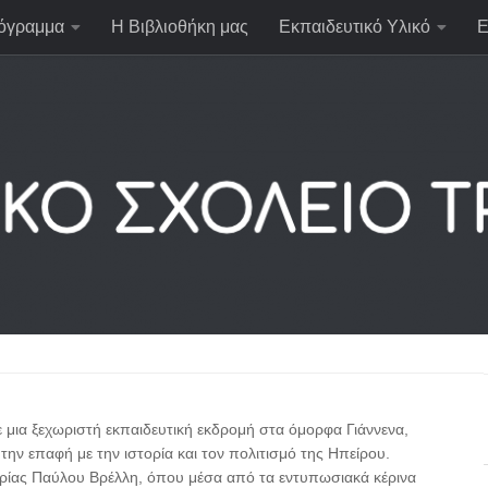
όγραμμα
Η Βιβλιοθήκη μας
Εκπαιδευτικό Υλικό
Ε
 μια ξεχωριστή εκπαιδευτική εκδρομή στα όμορφα Γιάννενα,
την επαφή με την ιστορία και τον πολιτισμό της Ηπείρου.
ορίας Παύλου Βρέλλη, όπου μέσα από τα εντυπωσιακά κέρινα