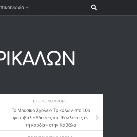
πικοινωνία
ΕΠΌΜΕΝΟ ΆΡΘΡΟ
Το Μουσικό Σχολείο Τρικάλων στο 10ο
φεστιβάλ «Άδοντες και Ψάλλοντες εν
τη καρδία» στην Καβάλα