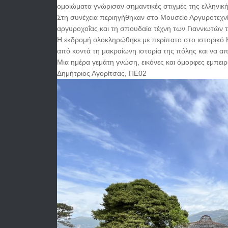
ομοιώματα γνώρισαν σημαντικές στιγμές της ελληνική
Στη συνέχεια περιηγήθηκαν στο Μουσείο Αργυροτεχν
αργυροχοΐας και τη σπουδαία τέχνη των Γιαννιωτών τ
Η εκδρομή ολοκληρώθηκε με περίπατο στο ιστορικό Κ
από κοντά τη μακραίωνη ιστορία της πόλης και να α
Μια ημέρα γεμάτη γνώση, εικόνες και όμορφες εμπειρ
Δημήτριος Αγορίτσας, ΠΕ02