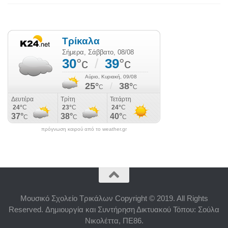
πρόγνωση καιρού από το weather.gr
Μουσικό Σχολείο Τρικάλων Copyright © 2019. All Rights
Reserved. Δημιουργία και Συντήρηση Δικτυακού Τόπου: Σούλα
Νικολέττα, ΠΕ86.