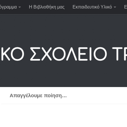
όγραμμα
Η Βιβλιοθήκη μας
Εκπαιδευτικό Υλικό
Ε
Απαγγέλουμε ποίηση…