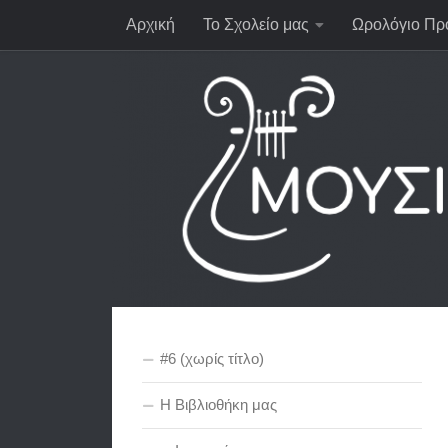
Αρχική
Το Σχολείο μας
Ωρολόγιο Πρ
#6 (χωρίς τίτλο)
Η Βιβλιοθήκη μας