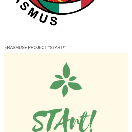
ERASMUS+ PROJECT “START!”