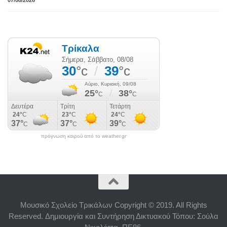
πρόγνωση καιρού από το weather.gr
Μουσικό Σχολείο Τρικάλων Copyright © 2019. All Rights
Reserved. Δημιουργία και Συντήρηση Δικτυακού Τόπου: Σούλα