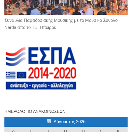
Συναυλία Παραδοσιακής Μουσικής με το Μουσικό Σύνολο
Narda από το ΤΕΙ Ηπείρου
ΗΜΕΡΟΛΌΓΙΟ ΑΝΑΚΟΙΝΏΣΕΩΝ
Αύγουστος 2026
Δ
Τ
Τ
Π
Π
Σ
Κ