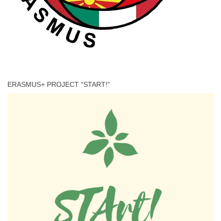
ERASMUS+ PROJECT “START!”