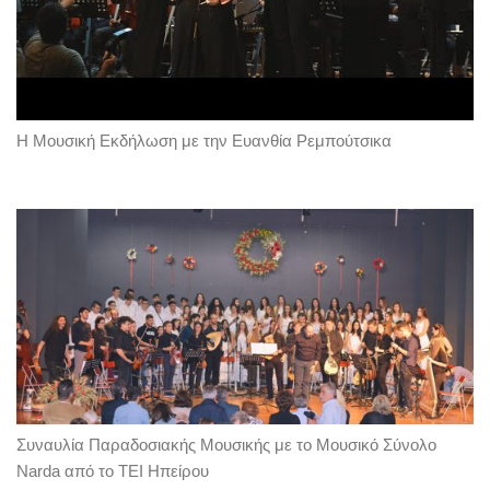
Η Μουσική Εκδήλωση με την Ευανθία Ρεμπούτσικα
Συναυλία Παραδοσιακής Μουσικής με το Μουσικό Σύνολο
Narda από το ΤΕΙ Ηπείρου