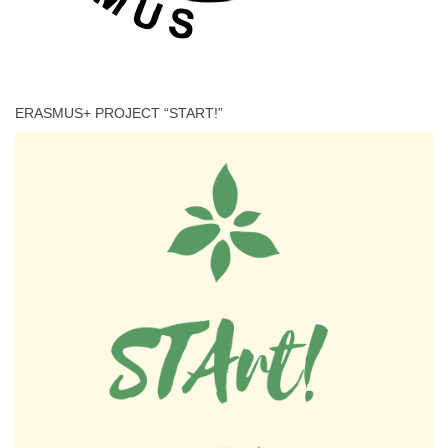
ERASMUS+ PROJECT “START!”