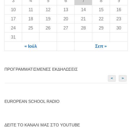
3
4
5
6
7
8
9
10
11
12
13
14
15
16
17
18
19
20
21
22
23
24
25
26
27
28
29
30
31
« Ιούλ
Σεπ »
ΠΡΟΓΡΑΜΜΑΤΙΣΜΈΝΕΣ ΕΚΔΗΛΏΣΕΙΣ
<
>
EUROPEAN SCHOOL RADIO
ΔΕΊΤΕ ΤΟ ΚΑΝΆΛΙ ΜΑΣ ΣΤΟ YOUTUBE