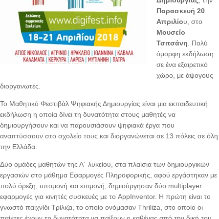
Παρασκευή 20
Απριλίο
υ, στο
Μουσείο
Τσιτσάνη
. Πολύ
όμορφη εκδήλωση
σε ένα εξαιρετικό
χώρο, με άψογους
διοργανωτές.
Το Μαθητικό Φεστιβάλ Ψηφιακής Δημιουργίας είναι μια εκπαιδευτική
εκδήλωση η οποία δίνει τη δυνατότητα στους μαθητές να
δημιουργήσουν και να παρουσιάσουν ψηφιακά έργα που
αναπτύσσουν στο σχολείο τους και διοργανώνεται σε 13 πόλεις σε όλη
την Ελλάδα.
Δύο ομάδες μαθητών της Α΄ λυκείου, στα πλαίσια των δημιουργικών
εργασιών στο μάθημα Εφαρμογές Πληροφορικής, αφού εργάστηκαν με
πολύ όρεξη, υπομονή και επιμονή, δημιούργησαν δύο multiplayer
εφαρμογές για κινητές συσκευές με το AppInventor. H πρώτη είναι το
γνωστό παιχνίδι Τρίλιζα, το οποίο ονόμασαν Thriliza, στο οποίο οι
παίκτες έχουν τη δυνατότητα να παίξουν ο καθένας από την δική του