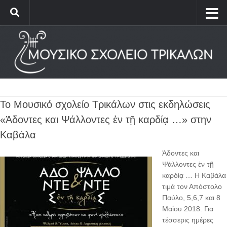
Το Μουσικό σχολείο Τρικάλων στις εκδηλώσεις
«Άδοντες και Ψάλλοντες ἐν τῇ καρδίᾳ …» στην
Καβάλα
Άδοντες και
Ψάλλοντες ἐν τῇ
καρδίᾳ … Η Καβάλα
τιμά τον Απόστολο
Παύλο, 5,6,7 και 8
Μαΐου 2018. Για
τέσσερις ημέρες