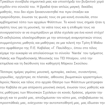
Τρικάλων συνέβαλε σημαντικά μιας και υποστήριξε τον βυζαντινό χορό
σχεδόν στο σύνολό του. Η βραδιά ήταν απλώς μαγική: δεκάδες
μαθητές, που δεν είχαν ξανασυναντηθεί πιο πριν έπαιξαν και
τραγούδησαν, ένωσαν τις φωνές τους σε μια κοινή συναυλία, στον
εμβληματικό τόπο των αρχαίων Φιλίππων. Το κοινό τους σημείο ήταν η
αγάπη τους για τη μουσική, τα νιάτα τους και η επιθυμία τους να
συνεργαστούν αι να συμπράξουν με άλλα σχολεία για ένα κοινό στόχο!
Οι εκδηλώσεις ολοκληρώθηκαν με την απονομή αναμνηστικών στους
συμμετέχοντες μαθητές και μαθήτριες σε μια τελετή την Τρίτη 8 Μαΐου
στο αμφιθέατρο της Π.Ε. Καβάλας «Γ. Παυλίδης», όπου στο τέλος
είχαμε την ευκαιρία να απολαύσουμε το σύνολο ¨Narda¨ του τμήματος
Λαϊκής και Παραδοσιακής Μουσικής του ΤΕΙ Ηπείρου, υπό την
επιμέλεια και τη διεύθυνση του καθηγητή Μάρκου Σκούλιου.
Τέσσερις ημέρες γεμάτες μουσική, εμπειρίες, εικόνες, συναντήσεις,
χορωδίες, ορχήστρες σε πλατείες, αίθουσες βιωματικών εργαστηρίων,
Ιερούς Ναούς και τέλος στο αρχαίο Θέατρο των Φιλίππων μετέτρεψαν
την Καβάλα σε μια απέραντη μουσική σκηνή, ένωσαν τους μαθητές και
τις μαθήτριες των Μουσικών Σχολείων σε κοινές δράσεις, γέμισαν την
ψυχή και το μυαλό μας, αποζημίωσαν τον κόπο μας, επιβεβαίωσαν τις
προσπάθειές μας, ενίσχυσαν την αυτοπεποίθησή μας, μας έδωσαν την