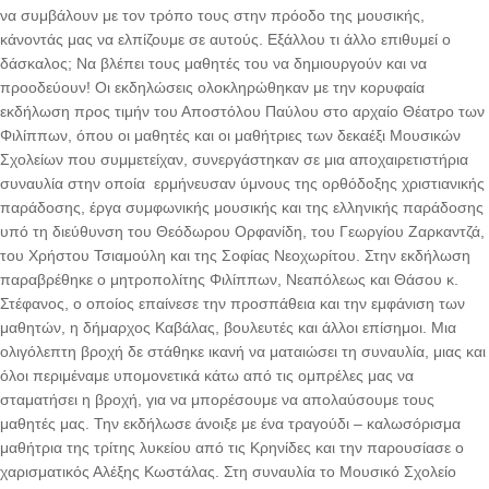
να συμβάλουν με τον τρόπο τους στην πρόοδο της μουσικής,
κάνοντάς μας να ελπίζουμε σε αυτούς. Εξάλλου τι άλλο επιθυμεί ο
δάσκαλος; Να βλέπει τους μαθητές του να δημιουργούν και να
προοδεύουν! Οι εκδηλώσεις ολοκληρώθηκαν με την κορυφαία
εκδήλωση προς τιμήν του Αποστόλου Παύλου στο αρχαίο Θέατρο των
Φιλίππων, όπου οι μαθητές και οι μαθήτριες των δεκαέξι Μουσικών
Σχολείων που συμμετείχαν, συνεργάστηκαν σε μια αποχαιρετιστήρια
συναυλία στην οποία ερμήνευσαν ύμνους της ορθόδοξης χριστιανικής
παράδοσης, έργα συμφωνικής μουσικής και της ελληνικής παράδοσης
υπό τη διεύθυνση του Θεόδωρου Ορφανίδη, του Γεωργίου Ζαρκαντζά,
του Χρήστου Τσιαμούλη και της Σοφίας Νεοχωρίτου. Στην εκδήλωση
παραβρέθηκε ο μητροπολίτης Φιλίππων, Νεαπόλεως και Θάσου κ.
Στέφανος, ο οποίος επαίνεσε την προσπάθεια και την εμφάνιση των
μαθητών, η δήμαρχος Καβάλας, βουλευτές και άλλοι επίσημοι. Μια
ολιγόλεπτη βροχή δε στάθηκε ικανή να ματαιώσει τη συναυλία, μιας και
όλοι περιμέναμε υπομονετικά κάτω από τις ομπρέλες μας να
σταματήσει η βροχή, για να μπορέσουμε να απολαύσουμε τους
μαθητές μας. Την εκδήλωσε άνοιξε με ένα τραγούδι – καλωσόρισμα
μαθήτρια της τρίτης λυκείου από τις Κρηνίδες και την παρουσίασε ο
χαρισματικός Αλέξης Κωστάλας. Στη συναυλία το Μουσικό Σχολείο