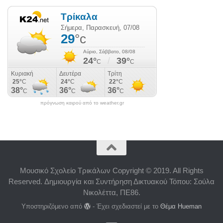
πρόγνωση καιρού από το weather.gr
Μουσικό Σχολείο Τρικάλων Copyright © 2019. All Rights
Reserved. Δημιουργία και Συντήρηση Δικτυακού Τόπου: Σούλα
Νικολέττα, ΠΕ86.
Υποστηριζόμενο από
- Έχει σχεδιαστεί με το
Θέμα Ηueman