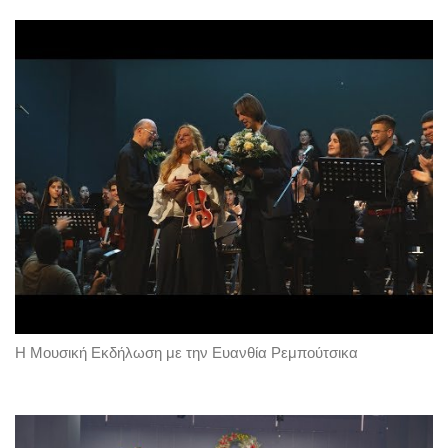
Η Μουσική Εκδήλωση με την Ευανθία Ρεμπούτσικα