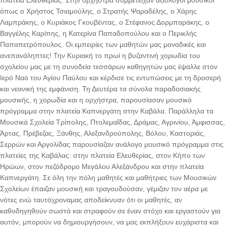
όπως ο Χρήστος Τσιαμούλης, ο Στρατής Ψαραδέλης, ο Χάρης
Λαμπράκης, ο Κυριάκος Γκουβέντας, ο Στέφανος Δορμπαράκης, ο
Βαγγέλης Καρίπης, η Κατερίνα Παπαδοπούλου και ο Περικλής
Παπαπετρόπουλος. Οι εμπειρίες των μαθητών μας μοναδικές και
ανεπανάληπτες! Την Κυριακή το πρωί η βυζαντινή χορωδία του
σχολείου μας με τη συνοδεία τεσσάρων καθηγητών μας έψαλλε στον
Ιερό Ναό του Αγίου Παύλου και κέρδισε τις εντυπώσεις με τη δροσερή
και νεανική της εμφάνιση. Τη Δευτέρα τα σύνολα παραδοσιακής
μουσικής, η χορωδία και η ορχήστρα, παρουσίασαν μουσικό
πρόγραμμα στην πλατεία Καπνεργάτη στην Καβάλα. Παράλληλα τα
Μουσικά Σχολεία Τρίπολης, Πτολεμαΐδας, Δράμας, Αγρινίου, Άμφισσας,
Άρτας, Πρέβεζας, Ξάνθης, Αλεξανδρούπολης, Βόλου, Καστοριάς,
Σερρών και Αργολίδας παρουσίαζαν ανάλογο μουσικό πρόγραμμα στις
πλατείες της Καβάλας: στην πλατεία Ελευθερίας, στον Κήπο των
Ηρώων, στον πεζόδρομο Μεγάλου Αλεξάνδρου και στην πλατεία
Καπνεργάτη. Σε όλη την πόλη μαθητές και μαθήτριες των Μουσικών
Σχολείων έπαιζαν μουσική και τραγουδούσαν, γέμιζαν τον αέρα με
νότες ενώ ταυτόχροναμας αποδείκνυαν ότι οι μαθητές, αν
καθοδηγηθούν σωστά και στραφούν σε έναν στόχο και εργαστούν για
αυτόν, μπορούν να δημιουργήσουν, να μας εκπλήξουν ευχάριστα και