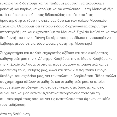
ευκαιρία να διδαχτούμε και να παίξουμε μουσική, να ακούσουμε
μουσική και κυρίως να χαρούμε και να απολαύσουμε τη Μουσική έξω
από τα όρια μιας αίθουσας διδασκαλίας και μέσα από τις
δραστηριότητες τόσο τις δικές μας όσο και των άλλων Μουσικών
Σχολείων. Θεωρούμε ότι τέτοιου είδους διοργανώσεις αξίζουν την
υποστήριξή μας και ευχαριστούμε το Μουσικό Σχολείο Καβάλας και τον
διευθυντή του τον κ. Γιάννη Κακάρα που μας έδωσε την ευκαιρία να
λάβουμε μέρος σε μια τόσο ωραία γιορτή της Μουσικής!
Συγχαρητήρια και πολλές ευχαριστίες αξίζουν και στις ακούραστες
καθηγήτριές μας την κ. Δήμητρα Κοσβύρα, την κ. Μαρία Κοσβύρα και
την κ. Σοφία Χαλιάσα, οι οποίες προετοίμασαν υπομονετικά και με
αφοσίωση τους μαθητές μας, αλλά και στον κ.Μπομπόκα Γιώργο,
θεολόγο του σχολείου μας, για την πολύτιμη βοήθειά του. Τέλος πολλά
συγχαρητήρια αξίζουν οι μαθητές και οι μαθήτριές μας, οι οποίοι
συμμετείχαν υποδειγματικά στα σεμινάρια, στις δράσεις και στις
συναυλίες και μας έκαναν εξαιρετικά περήφανους τόσο για τη
συμπεριφορά τους όσο και για τις εντυπώσεις που άφηναν σε κάθε
τους εκδήλωση.
Από τη διεύθυνση.