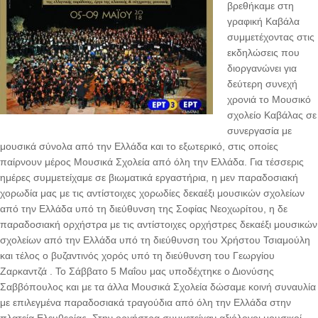
βρεθήκαμε στη
γραφική Καβάλα
συμμετέχοντας στις
εκδηλώσεις που
διοργανώνει για
δεύτερη συνεχή
χρονιά το Μουσικό
σχολείο Καβάλας σε
συνεργασία με
μουσικά σύνολα από την Ελλάδα και το εξωτερικό, στις οποίες
παίρνουν μέρος Μουσικά Σχολεία από όλη την Ελλάδα. Για τέσσερις
ημέρες συμμετείχαμε σε βιωματικά εργαστήρια, η μεν παραδοσιακή
χορωδία μας με τις αντίστοιχες χορωδίες δεκαέξι μουσικών σχολείων
από την Ελλάδα υπό τη διεύθυνση της Σοφίας Νεοχωρίτου, η δε
παραδοσιακή ορχήστρα με τις αντίστοιχες ορχήστρες δεκαέξι μουσικών
σχολείων από την Ελλάδα υπό τη διεύθυνση του Χρήστου Τσιαμούλη
και τέλος ο βυζαντινός χορός υπό τη διεύθυνση του Γεωργίου
Ζαρκαντζά . Το Σάββατο 5 Μαΐου μας υποδέχτηκε ο Διονύσης
Σαββόπουλος και με τα άλλα Μουσικά Σχολεία δώσαμε κοινή συναυλία
με επιλεγμένα παραδοσιακά τραγούδια από όλη την Ελλάδα στην
πλατεία Ελευθερίας. Στην ορχήστρα συμμετείχαν αξιόλογοι μουσικοί