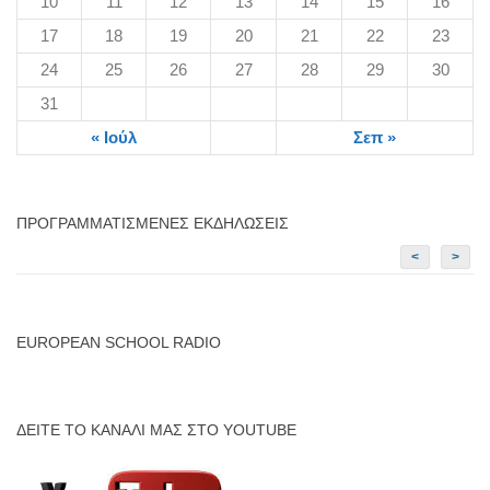
10
11
12
13
14
15
16
17
18
19
20
21
22
23
24
25
26
27
28
29
30
31
« Ιούλ
Σεπ »
ΠΡΟΓΡΑΜΜΑΤΙΣΜΈΝΕΣ ΕΚΔΗΛΏΣΕΙΣ
<
>
EUROPEAN SCHOOL RADIO
ΔΕΊΤΕ ΤΟ ΚΑΝΆΛΙ ΜΑΣ ΣΤΟ YOUTUBE