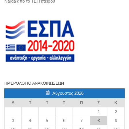
Narda από το ΤΕΙ Ηπείρου
ΗΜΕΡΟΛΌΓΙΟ ΑΝΑΚΟΙΝΏΣΕΩΝ
Αύγουστος 2026
Δ
Τ
Τ
Π
Π
Σ
Κ
1
2
3
4
5
6
7
8
9