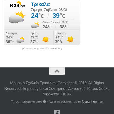
πρόγνωση καιρού από το weather.gr
Μουσικό Σχολείο Τρικάλων Copyright © 2019. All Rights
Reserved. Δημιουργία και Συντήρηση Δικτυακού Τόπου: Σούλα
Νικολέττα, ΠΕ86.
Υποστηριζόμενο από
- Έχει σχεδιαστεί με το
Θέμα Ηueman