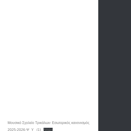
Μουσικό Σχολείο Τρικάλων- Εσωτερικός κανονισμός
2025-2026-Ψ_Υ_ (1)
Λήψη