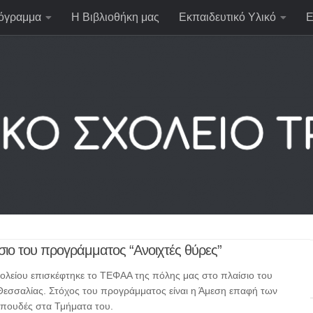
όγραμμα
Η Βιβλιοθήκη μας
Εκπαιδευτικό Υλικό
Ε
ιο του προγράμματος “Ανοιχτές θύρες”
χολείου επισκέφτηκε το ΤΕΦΑΑ της πόλης μας στο πλαίσιο του
Θεσσαλίας. Στόχος του προγράμματος είναι η Άμεση επαφή των
 σπουδές στα Τμήματα του.