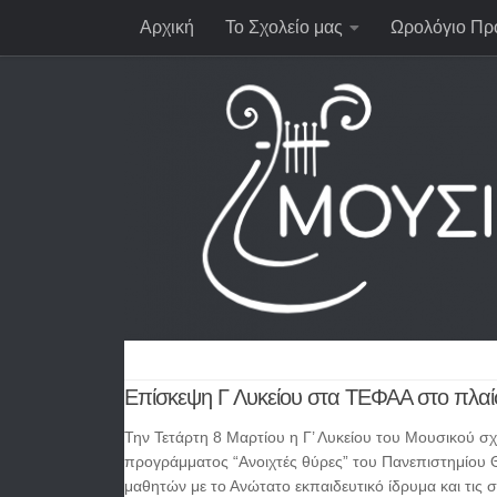
Αρχική
Το Σχολείο μας
Ωρολόγιο Πρ
Επίσκεψη Γ Λυκείου στα ΤΕΦΑΑ στο πλαίσ
Την Τετάρτη 8 Μαρτίου η Γ’ Λυκείου του Μουσικού σ
προγράμματος “Ανοιχτές θύρες” του Πανεπιστημίου 
μαθητών με το Ανώτατο εκπαιδευτικό ίδρυμα και τις