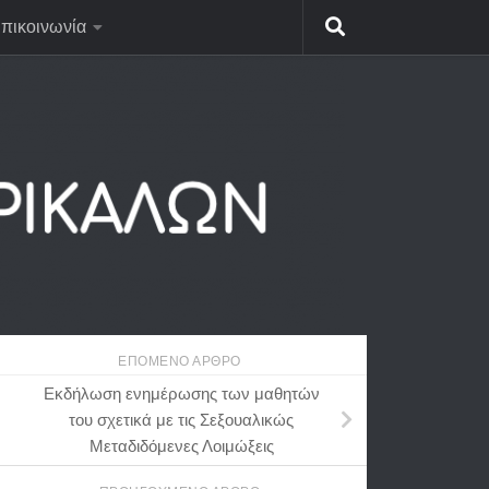
πικοινωνία
ΕΠΌΜΕΝΟ ΆΡΘΡΟ
Eκδήλωση ενημέρωσης των μαθητών
του σχετικά με τις Σεξουαλικώς
Μεταδιδόμενες Λοιμώξεις