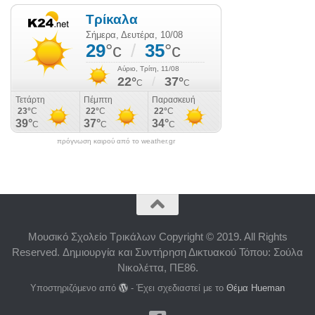
πρόγνωση καιρού από το weather.gr
Μουσικό Σχολείο Τρικάλων Copyright © 2019. All Rights
Reserved. Δημιουργία και Συντήρηση Δικτυακού Τόπου: Σούλα
Νικολέττα, ΠΕ86.
Υποστηριζόμενο από
- Έχει σχεδιαστεί με το
Θέμα Ηueman