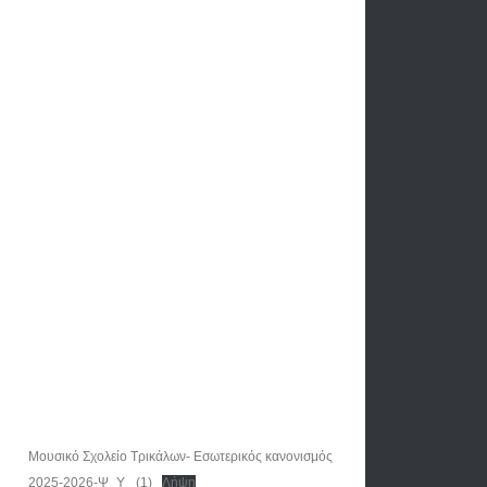
Μουσικό Σχολείο Τρικάλων- Εσωτερικός κανονισμός
2025-2026-Ψ_Υ_ (1)
Λήψη