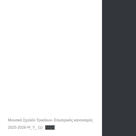
Μουσικό Σχολείο Τρικάλων- Εσωτερικός κανονισμός
2025-2026-Ψ_Υ_ (1)
Λήψη