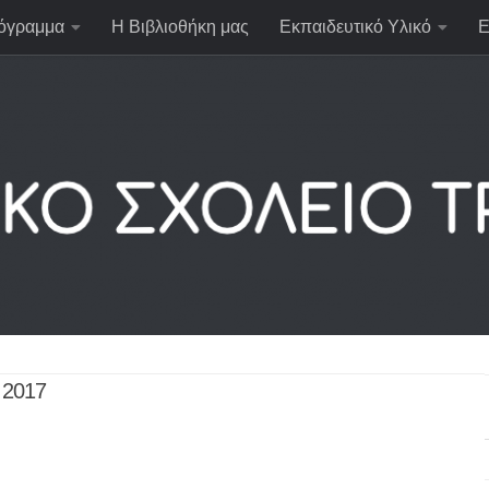
όγραμμα
Η Βιβλιοθήκη μας
Εκπαιδευτικό Υλικό
Ε
 2017