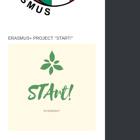
ERASMUS+ PROJECT “START!”